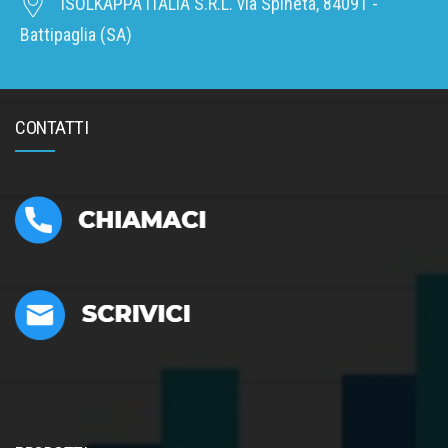
ISOLKAPPA ITALIA S.R.L. via Spineta, 84091 -
Battipaglia (SA)
CONTATTI