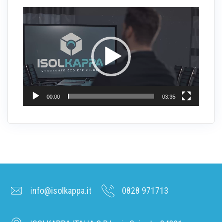
Video
Player
00:00
03:35
info@isolkappa.it
0828 971713