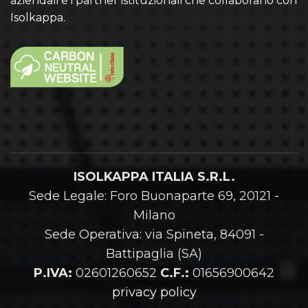
aziendali e i partner istituzionali che collaborano con
Isolkappa.
ISOLKAPPA ITALIA S.R.L.
Sede Legale: Foro Buonaparte 69, 20121 -
Milano
Sede Operativa: via Spineta, 84091 -
Battipaglia (SA)
P.IVA:
02601260652
C.F.:
01656900642
privacy policy