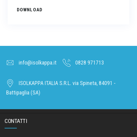
DOWNLOAD
info@isolkappa.it
0828 971713
ISOLKAPPA ITALIA S.R.L. via Spineta, 84091 -
Battipaglia (SA)
CONTATTI