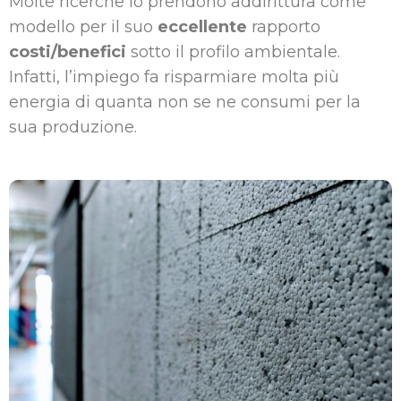
Molte ricerche lo prendono addirittura come
modello per il suo
eccellente
rapporto
costi/benefici
sotto il profilo ambientale.
Infatti, l’impiego fa risparmiare molta più
energia di quanta non se ne consumi per la
sua produzione.