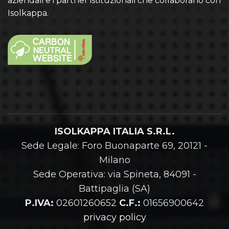
aziendali e i partner istituzionali che collaborano con
Isolkappa.
ISOLKAPPA ITALIA S.R.L.
Sede Legale: Foro Buonaparte 69, 20121 -
Milano
Sede Operativa: via Spineta, 84091 -
Battipaglia (SA)
P.IVA:
02601260652
C.F.:
01656900642
privacy policy