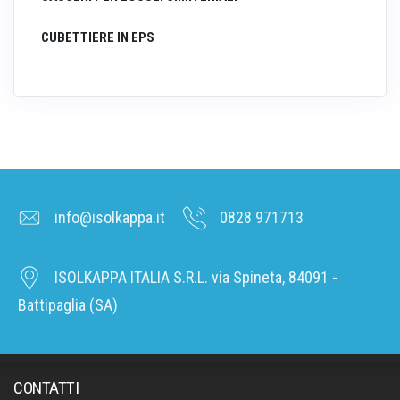
CUBETTIERE IN EPS
info@isolkappa.it
0828 971713
ISOLKAPPA ITALIA S.R.L. via Spineta, 84091 -
Battipaglia (SA)
CONTATTI