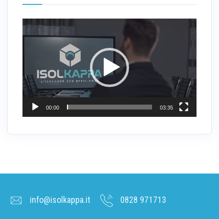
Video
Player
00:00
03:35
info@isolkappa.it
0828 971713