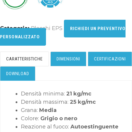
Categoria:
Blocchi EPS
RICHIEDI UN PREVENTIVO
PERSONALIZZATO
CARATTERISTICHE
DIMENSIONI
CERTIFICAZIONI
DOWNLOAD
Densità minima:
21 kg/mc
Densità massima:
25 kg/mc
Grana:
Media
Colore:
Grigio o nero
Reazione al fuoco:
Autoestinguente