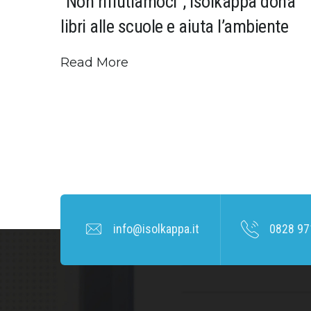
“Non rifiutiamoci”, Isolkappa dona
libri alle scuole e aiuta l’ambiente
Read More
info@isolkappa.it
0828 97