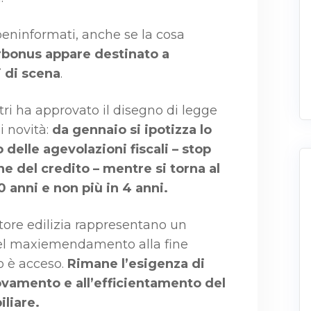
beninformati, anche se la cosa
rbonus appare destinato a
i di scena
.
stri ha approvato il disegno di legge
i novità:
da gennaio si ipotizza lo
 delle agevolazioni fiscali – stop
one del credito – mentre si torna al
 anni e non più in 4 anni.
ettore edilizia rappresentano un
nel maxiemendamento alla fine
o è acceso.
Rimane l’esigenza di
novamento e all’efficientamento del
liare.