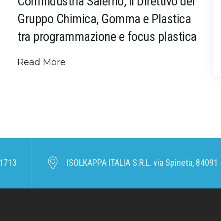
Confindustria Salerno, il Direttivo del
Gruppo Chimica, Gomma e Plastica
tra programmazione e focus plastica
Read More
1713
ISOLKAPPA ITALIA S.R.L. via Spineta, 84091 -