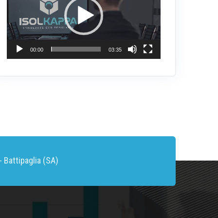
00:00
03:35
 Battipaglia (SA)