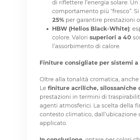
di riflettere l’energia solare. U
comportamento più “fresco”. Si
25%
per garantire prestazioni o
HBW (Helios Black-White)
: e
colore. Valori
superiori a 40
son
l’assorbimento di calore.
Finiture consigliate per sistemi 
Oltre alla tonalità cromatica, anche
Le
finiture acriliche, silossaniche o
prestazioni in termini di traspirabili
agenti atmosferici. La scelta della f
contesto climatico, dall’ubicazione d
applicato.
In conclusione
, optare per colori ch