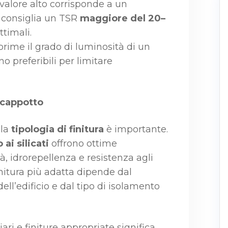
n valore alto corrisponde a un
 consiglia un TSR
maggiore del 20–
ttimali.
sprime il grado di luminosità di un
o preferibili per limitare
a cappotto
 la
tipologia di finitura
è importante.
 ai silicati
offrono ottime
tà, idrorepellenza e resistenza agli
initura più adatta dipende dal
ell’edificio e dal tipo di isolamento
iari e finiture appropriate significa