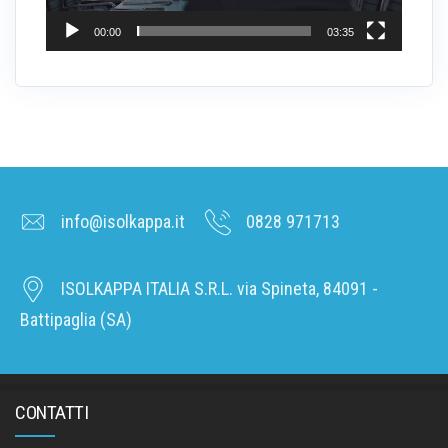
00:00
03:35
info@isolkappa.it
0828 971713
ISOLKAPPA ITALIA S.R.L. via Spineta, 84091 -
Battipaglia (SA)
CONTATTI