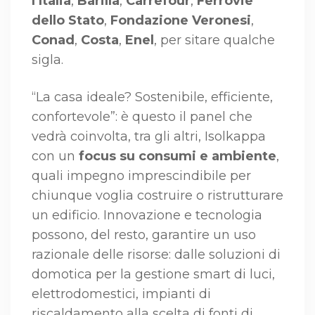
l’Italia
,
Barilla
,
Carrefour
,
Ferrovie
dello Stato
,
Fondazione Veronesi
,
Conad
,
Costa
,
Enel
, per sitare qualche
sigla.
“La casa ideale? Sostenibile, efficiente,
confortevole”: è questo il panel che
vedrà coinvolta, tra gli altri, Isolkappa
con un
focus su consumi e ambiente
,
quali impegno imprescindibile per
chiunque voglia costruire o ristrutturare
un edificio. Innovazione e tecnologia
possono, del resto, garantire un uso
razionale delle risorse: dalle soluzioni di
domotica per la gestione smart di luci,
elettrodomestici, impianti di
riscaldamento alla scelta di fonti di