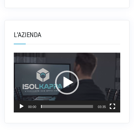
L’AZIENDA
Video
Player
00:00
03:35