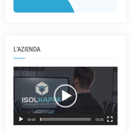
L’AZIENDA
Video
Player
00:00
03:35