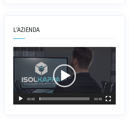
L’AZIENDA
Video
Player
00:00
03:35