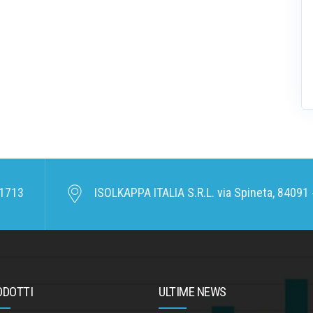
1713
ISOLKAPPA ITALIA S.R.L. via Spineta, 84091 -
ODOTTI
ULTIME NEWS