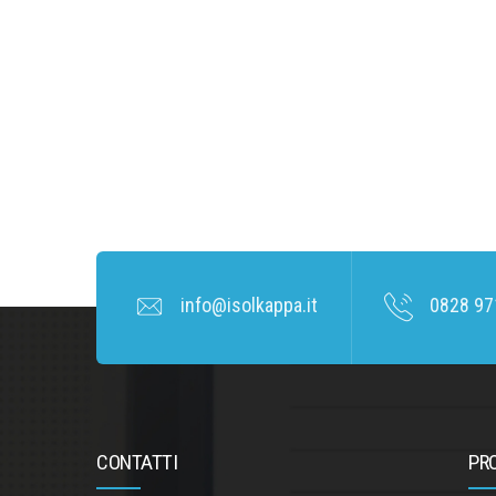
info@isolkappa.it
0828 97
CONTATTI
PR