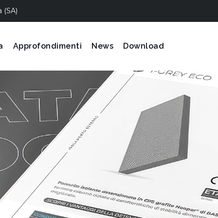
a (SA)
a
Approfondimenti
News
Download