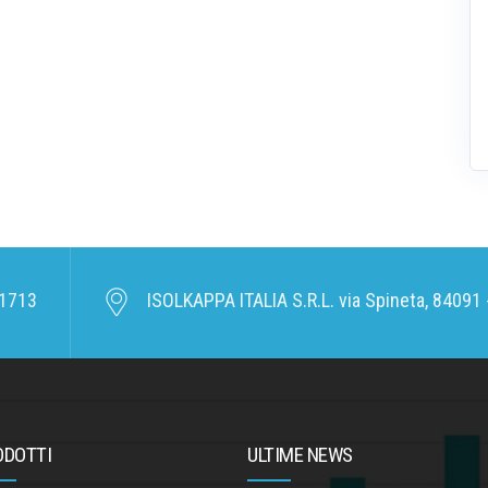
1713
ISOLKAPPA ITALIA S.R.L. via Spineta, 84091 -
ODOTTI
ULTIME NEWS