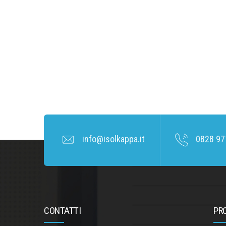
info@isolkappa.it
0828 97
CONTATTI
PR