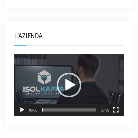
L’AZIENDA
Video
Player
00:00
03:35