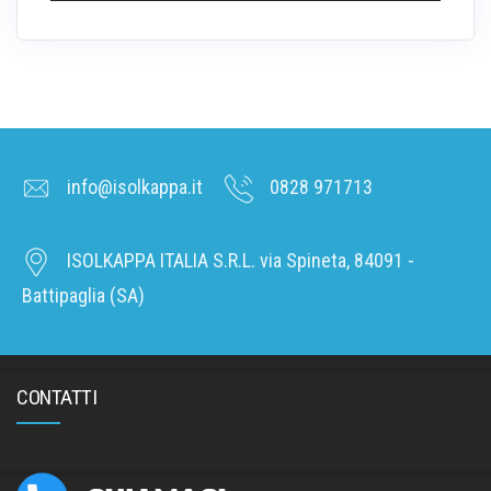
info@isolkappa.it
0828 971713
ISOLKAPPA ITALIA S.R.L. via Spineta, 84091 -
Battipaglia (SA)
CONTATTI