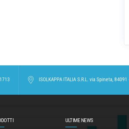
1713
ISOLKAPPA ITALIA S.R.L. via Spineta, 84091 -
ODOTTI
ULTIME NEWS