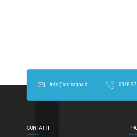
info@isolkappa.it
0828 97
CONTATTI
PR