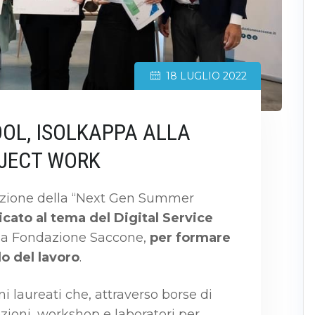
18 LUGLIO 2022
OL, ISOLKAPPA ALLA
OJECT WORK
dizione della “Next Gen Summer
cato al tema del Digital Service
lla Fondazione Saccone,
per formare
o del lavoro
.
ni laureati che, attraverso borse di
zioni, workshop e laboratori per