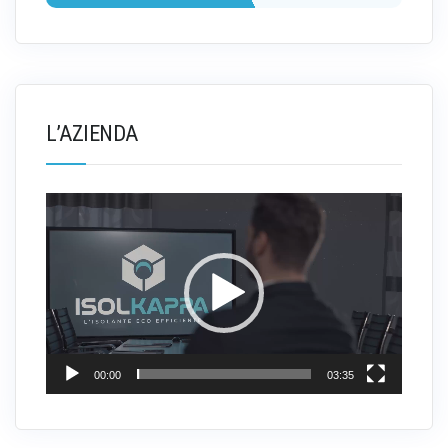
L’AZIENDA
Video
Player
00:00
03:35