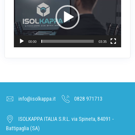
00:00
03:35
info@isolkappa.it
0828 971713
ISOLKAPPA ITALIA S.R.L. via Spineta, 84091 -
Battipaglia (SA)