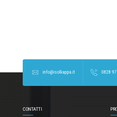
info@isolkappa.it
0828 97
CONTATTI
PR