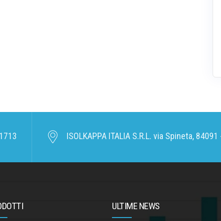
1713
ISOLKAPPA ITALIA S.R.L. via Spineta, 84091 -
ODOTTI
ULTIME NEWS