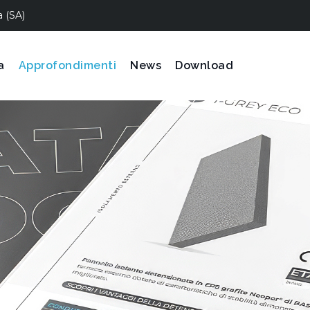
a (SA)
a
Approfondimenti
News
Download