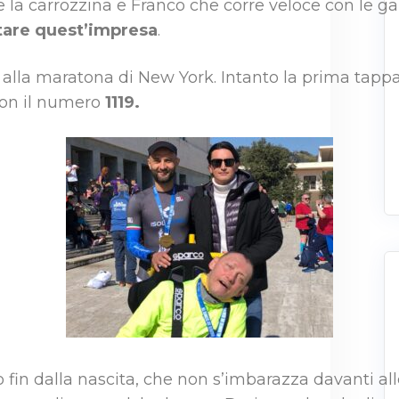
e la carrozzina e Franco che corre veloce con le ga
rtare quest’impresa
.
alla maratona di New York. Intanto la prima tappa è
con il numero
1119.
ico fin dalla nascita, che non s’imbarazza davanti a