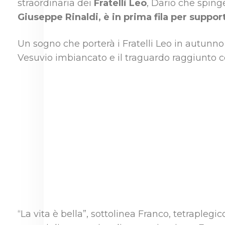
straordinaria dei
Fratelli Leo
, Dario che sping
Giuseppe Rinaldi, è in prima fila per suppo
Un sogno che porterà i Fratelli Leo in autunno 
Vesuvio imbiancato e il traguardo raggiunto 
“La vita è bella”, sottolinea Franco, tetrapleg