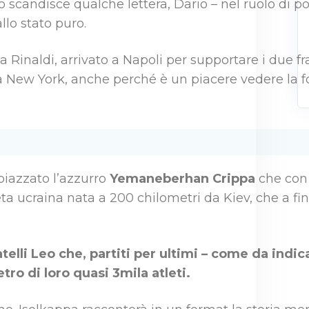
scandisce qualche lettera, Dario – nel ruolo di po
allo stato puro.
ea Rinaldi, arrivato a Napoli per supportare i due f
 New York, anche perché è un piacere vedere la fo
 piazzato l’azzurro
Yemaneberhan Crippa
che con 
tleta ucraina nata a 200 chilometri da Kiev, che a fi
telli Leo che, partiti per ultimi – come da indic
tro di loro quasi 3mila atleti.