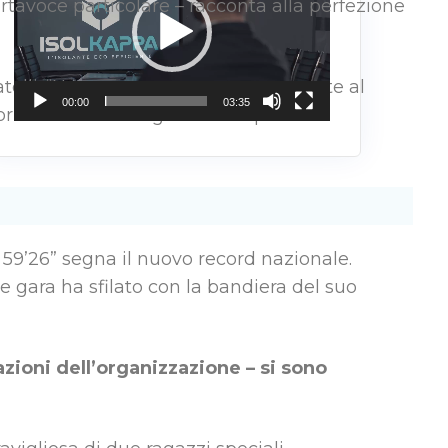
rtavoce particolare – racconta alla perfezione
ratelli: “Non potevo non essere presente al
00:00
03:35
rza di Dario e la grande simpatia e
59’26” segna il nuovo record nazionale.
ne gara ha sfilato con la bandiera del suo
azioni dell’organizzazione – si sono