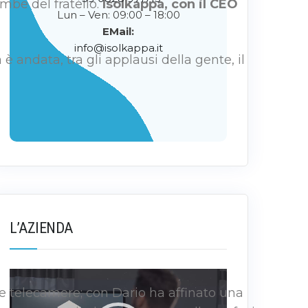
mbe del fratello.
Isolkappa, con il CEO
Lun – Ven: 09:00 – 18:00
EMail:
info@isolkappa.it
 andata, tra gli applausi della gente, il
L’AZIENDA
Video
lle telecamere; con Dario ha affinato una
Player