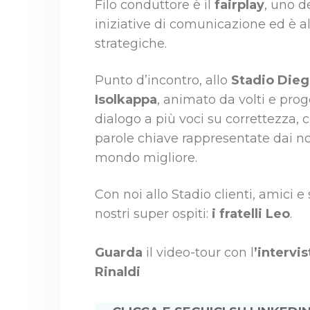
Filo conduttore è il
fairplay
, uno d
iniziative di comunicazione ed è al
strategiche.
Punto d’incontro, allo
Stadio Die
Isolkappa
, animato da volti e prog
dialogo a più voci su correttezza, 
parole chiave rappresentate dai no
mondo migliore.
Con noi allo Stadio clienti, amici e
nostri super ospiti:
i fratelli Leo
.
Guarda
il video-tour con l
’intervi
Rinaldi