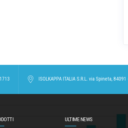
1713
ISOLKAPPA ITALIA S.R.L. via Spineta, 84091 -
ODOTTI
ULTIME NEWS