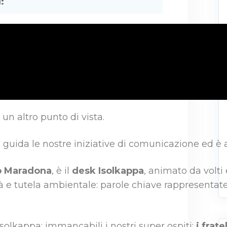
:
un altro punto di vista.
e guida le nostre iniziative di comunicazione ed è a
o Maradona
, è il
desk Isolkappa
, animato da volti
ità e tutela ambientale: parole chiave rappresenta
 Isolkappa; immancabili i nostri super ospiti:
i frate