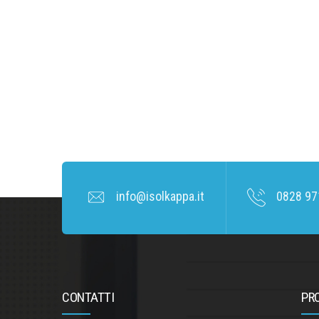
info@isolkappa.it
0828 97
CONTATTI
PR