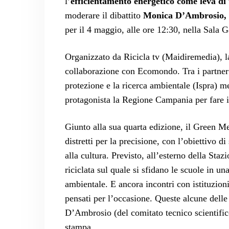
l’
efficientamento energetico come leva di 
moderare il dibattito
Monica D’Ambrosio, di
per il 4 maggio, alle ore 12:30, nella Sala 
Organizzato da Ricicla tv (Maidiremedia), l
collaborazione con Ecomondo. Tra i partner sc
protezione e la ricerca ambientale (Ispra) me
protagonista la Regione Campania per fare il
Giunto alla sua quarta edizione, il Green M
distretti per la precisione, con l’obiettivo d
alla cultura. Previsto, all’esterno della St
riciclata sul quale si sfidano le scuole in una
ambientale. E ancora incontri con istituzioni
pensati per l’occasione. Queste alcune dell
D’Ambrosio (del comitato tecnico scientif
stampa.