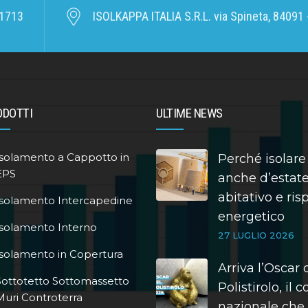
1713
ISOLKAPPA ITALIA S.R.L. via Spineta, 84091 -
ODOTTI
ULTIME NEWS
Isolamento a Cappotto in
Perché isolare
EPS
anche d’estate
abitativo e ri
Isolamento Intercapedine
energetico
Isolamento Interno
27 LUGLIO 2026
Isolamento in Copertura
Arriva l’Oscar 
Sottotetto Sottomassetto
Polistirolo, il 
Muri Controterra
nazionale che