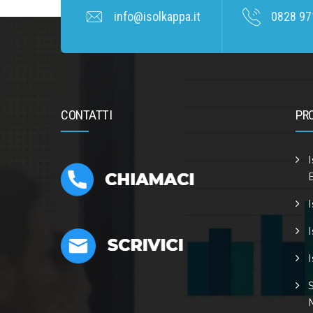
info@isolkappa.it
0828 97
CONTATTI
PR