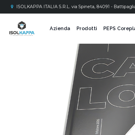
ISOLKAPPA ITALIA S.R.L. via Spineta, 84091 - Battipagli
Azienda
Prodotti
PEPS Corepl