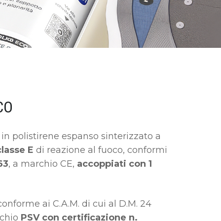
CO
 in polistirene espanso sinterizzato a
lasse E
di reazione al fuoco, conformi
63
, a marchio CE,
accoppiati con 1
onforme ai C.A.M. di cui al D.M. 24
rchio
PSV con certificazione n.