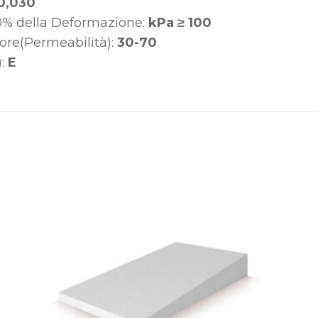
0,030
0% della Deformazione:
kPa ≥ 100
ore(Permeabilità):
30-70
):
E