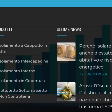
ODOTTI
ULTIME NEWS
Isolamento a Cappotto in
Perché isolare
EPS
anche d’estate
abitativo e ri
Isolamento Intercapedine
energetico
Isolamento Interno
27 LUGLIO 2026
Isolamento in Copertura
Arriva l’Oscar 
Sottotetto Sottomassetto
Polistirolo, il 
Muri Controterra
nazionale che
trasforma l’EPS