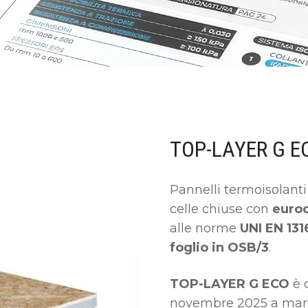
TOP-LAYER G E
Pannelli termoisolanti
celle chiuse con
euroc
alle norme
UNI EN 131
foglio in OSB/3
.
TOP-LAYER G ECO
è c
novembre 2025 a ma