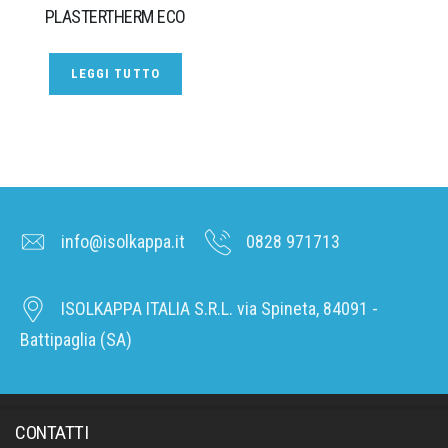
PLASTERTHERM ECO
LEGGI TUTTO
info@isolkappa.it
0828 971713
ISOLKAPPA ITALIA S.R.L. via Spineta, 84091 -
Battipaglia (SA)
CONTATTI