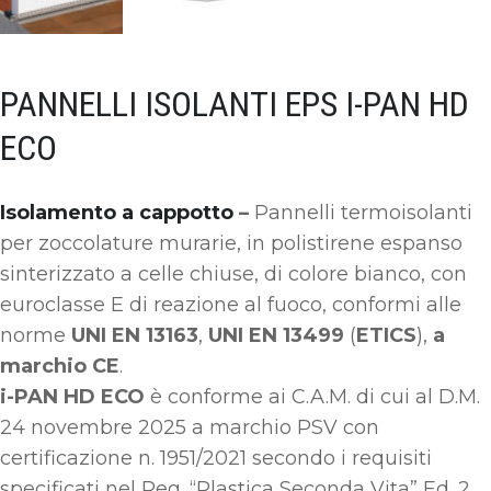
PANNELLI ISOLANTI EPS I-PAN HD
ECO
Isolamento a cappotto
–
Pannelli termoisolanti
per zoccolature murarie, in polistirene espanso
sinterizzato a celle chiuse, di colore bianco, con
euroclasse E di reazione al fuoco, conformi alle
norme
UNI EN 13163
,
UNI EN 13499
(
ETICS
),
a
marchio CE
.
i-PAN HD ECO
è conforme ai C.A.M. di cui al D.M.
24 novembre 2025 a marchio
PSV con
certificazione n. 1951/2021 secondo i requisiti
specificati nel Reg. “Plastica Seconda Vita” Ed. 2