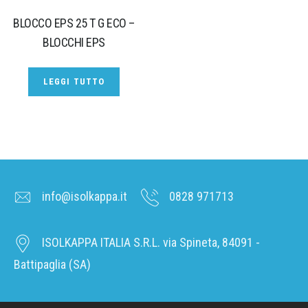
BLOCCO EPS 25 T G ECO –
BLOCCHI EPS
LEGGI TUTTO
info@isolkappa.it
0828 971713
ISOLKAPPA ITALIA S.R.L. via Spineta, 84091 -
Battipaglia (SA)