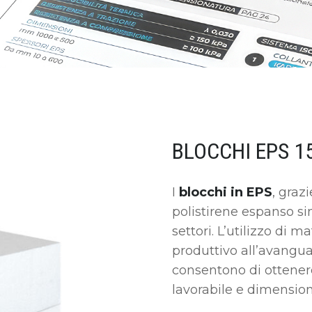
BLOCCHI EPS 1
I
blocchi in EPS
, graz
polistirene espanso si
settori. L’utilizzo di 
produttivo all’avangu
consentono di ottene
lavorabile e dimensio