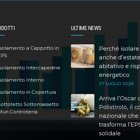
ODOTTI
ULTIME NEWS
Isolamento a Cappotto in
Perché isolare
EPS
anche d’estate
abitativo e ri
Isolamento Intercapedine
energetico
Isolamento Interno
27 LUGLIO 2026
Isolamento in Copertura
Arriva l’Oscar 
Sottotetto Sottomassetto
Polistirolo, il 
Muri Controterra
nazionale che
trasforma l’EPS
solidale