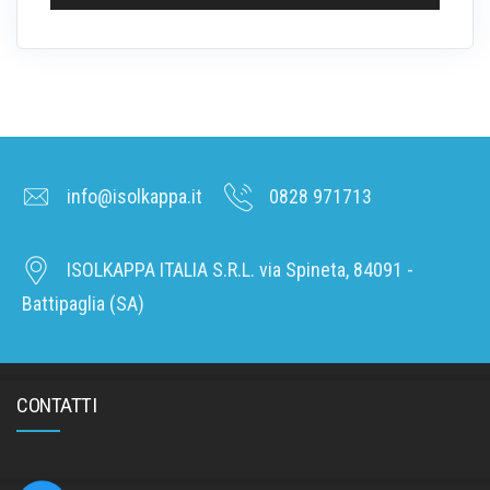
info@isolkappa.it
0828 971713
ISOLKAPPA ITALIA S.R.L. via Spineta, 84091 -
Battipaglia (SA)
CONTATTI