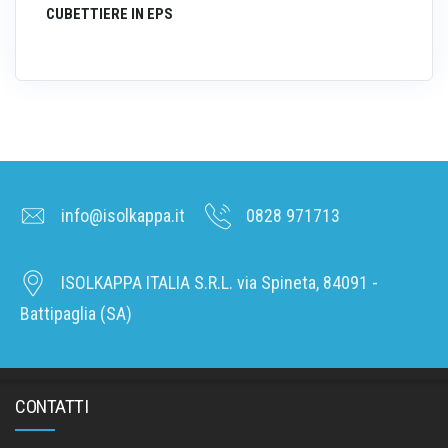
CUBETTIERE IN EPS
info@isolkappa.it
0828 971713
ISOLKAPPA ITALIA S.R.L. via Spineta, 84091 -
Battipaglia (SA)
CONTATTI