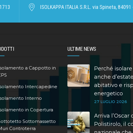
1713
ISOLKAPPA ITALIA S.R.L. via Spineta, 84091 -
ODOTTI
ULTIME NEWS
Isolamento a Cappotto in
Perché isolare
EPS
anche d’estate
abitativo e ri
Isolamento Intercapedine
energetico
Isolamento Interno
27 LUGLIO 2026
Isolamento in Copertura
Arriva l’Oscar 
Sottotetto Sottomassetto
Polistirolo, il 
Muri Controterra
nazionale che