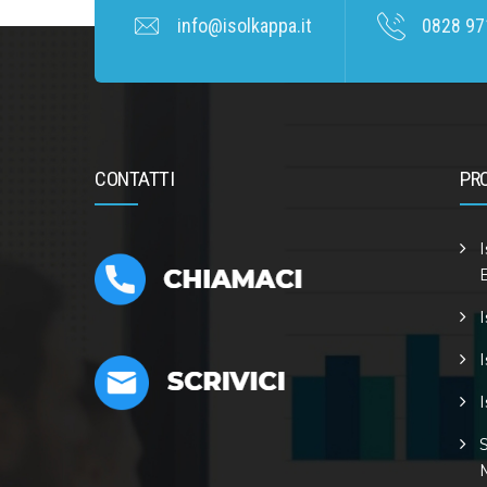
info@isolkappa.it
0828 97
CONTATTI
PR