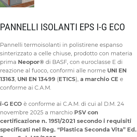
PANNELLI ISOLANTI EPS I-G ECO
Pannelli termoisolanti in polistirene espanso
sinterizzato a celle chiuse, prodotto con materia
prima
Neopor®
di BASF, con euroclasse E di
reazione al fuoco, conformi alle norme
UNI EN
13163
,
UNI EN 13499
(
ETICS
),
a marchio CE
e
conforme ai C.A.M.
i-G ECO
è conforme ai C.A.M. di cui al D.M. 24
novembre 2025 a marchio
PSV con
certificazione n. 1951/2021 secondo i requisiti
specificati nel Reg. “Plastica Seconda Vita” Ed.