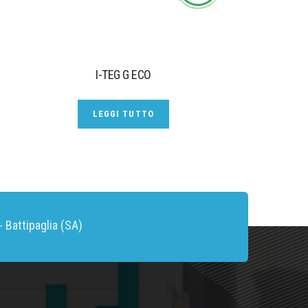
I-TEG G ECO
LEGGI TUTTO
 Battipaglia (SA)