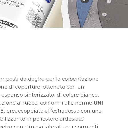
composti da doghe per la coibentazione
one di coperture, ottenuto con un
 espanso sinterizzato, di colore bianco,
eazione al fuoco, conformi alle norme
UNI
CE
, preaccoppiato all’estradosso con una
izzante in poliestere ardesiato
 vetro con cimosa laterale per sormonti.