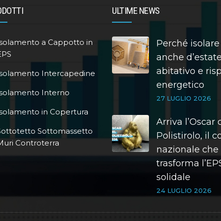
ODOTTI
ULTIME NEWS
Isolamento a Cappotto in
Perché isolare
EPS
anche d’estate
abitativo e ri
Isolamento Intercapedine
energetico
Isolamento Interno
27 LUGLIO 2026
Isolamento in Copertura
Arriva l’Oscar 
Sottotetto Sottomassetto
Polistirolo, il 
Muri Controterra
nazionale che
trasforma l’EPS
solidale
24 LUGLIO 2026