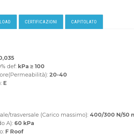
LOAD
CERTIFICAZIONI
CAPITOLATO
0,035
0% def:
kPa ≥ 100
ore(Permeabilità):
20-40
):
E
nale/trasversale (Carico massimo):
400/300 N/50
do A):
60 kPa
o:
F Roof