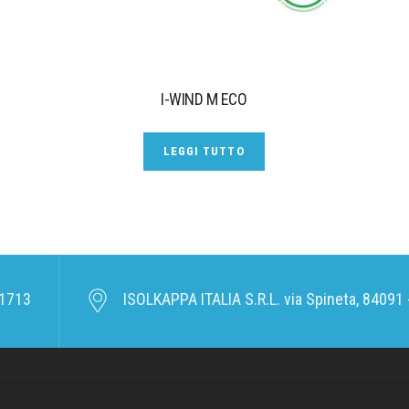
I-WIND M ECO
LEGGI TUTTO
1713
ISOLKAPPA ITALIA S.R.L. via Spineta, 84091 -