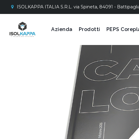
ISOLKAPPA ITALIA S.R.L. via Spineta, 84091 - Battipagli
Azienda
Prodotti
PEPS Corepl