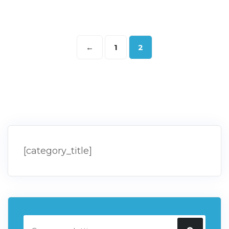
←
1
2
[category_title]
Cerca: